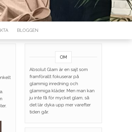
KTA
BLOGGEN
OM
Absolut Glam är en sajt som
framförallt fokuserar på
enkelt
glammig inredning och
glammiga kläder. Men man kan
a.
ju inte få för mycket glam, så
am
det lär dyka upp mer varefter
ter.
tiden går.