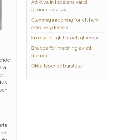
Att kliva in i spelens värld
genom cosplay
Glammig inredning för ett hem
med lyxig känsla
En resa in i glitter och glamour
Bra tips för inredning av ett
uterum
eende
Olika typer av barstolar
ara
r.
lvis
 och
arta
kan