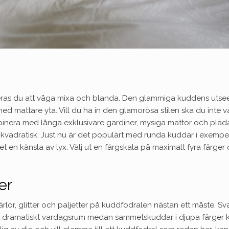
ras du att våga mixa och blanda. Den glammiga kuddens uts
d mattare yta. Vill du ha in den glamorösa stilen ska du inte v
inera med långa exklusivare gardiner, mysiga mattor och pläda
kvadratisk. Just nu är det populärt med runda kuddar i exempe
t en känsla av lyx. Välj ut en färgskala på maximalt fyra färger
er
ärlor, glitter och paljetter på kuddfodralen nästan ett måste. Sv
tt dramatiskt vardagsrum medan sammetskuddar i djupa färger 